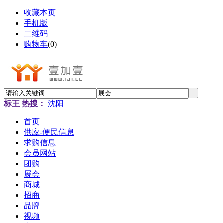
收藏本页
手机版
二维码
购物车
(
0
)
标王
热搜：
沈阳
首页
供应-便民信息
求购信息
会员网站
团购
展会
商城
招商
品牌
视频