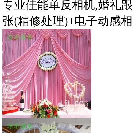
专业佳能单反相机,婚礼跟拍
张(精修处理)+电子动感